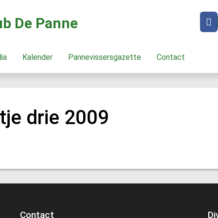
lub De Panne
dia
Kalender
Pannevissersgazette
Contact
je drie 2009
Contact
Di