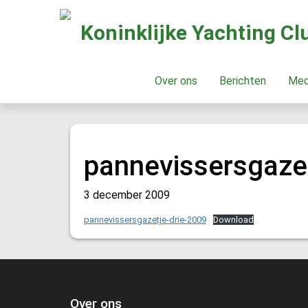
Koninklijke Yachting C
Over ons
Berichten
Me
pannevissersgazet
3 december 2009
pannevissersgazetje-drie-2009
Download
Over ons