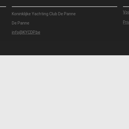
Vo
Koninklijke Yachting Club De Panne
Pri
De Panne
info@KYCDP.be