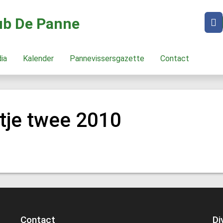
lub De Panne
dia
Kalender
Pannevissersgazette
Contact
tje twee 2010
Contact
Di