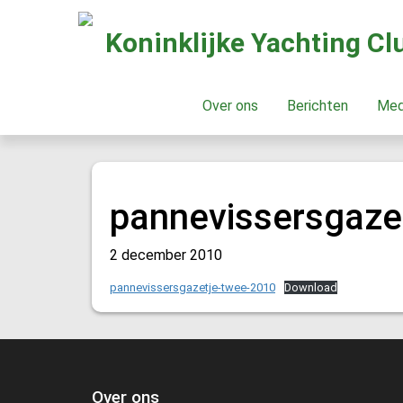
Koninklijke Yachting C
Over ons
Berichten
Me
pannevissersgaze
2 december 2010
pannevissersgazetje-twee-2010
Download
Over ons