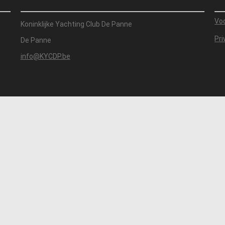
Vo
Koninklijke Yachting Club De Panne
Pri
De Panne
info@KYCDP.be