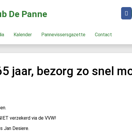
lub De Panne
dia
Kalender
Pannevissersgazette
Contact
5 jaar, bezorg zo snel mo
en.
e NIET verzekerd via de VVW!
s Jan Desiere.