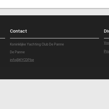
Contact
Di
Vo
Koninklijke Yachting Club De Panne
Pri
De Panne
info@KYCDP.be