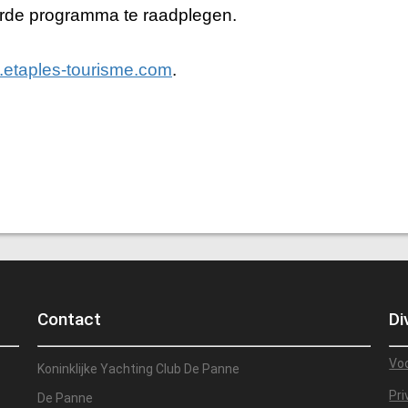
eerde programma te raadplegen.
etaples-tourisme.com
.
Contact
Di
Vo
Koninklijke Yachting Club De Panne
Pri
De Panne