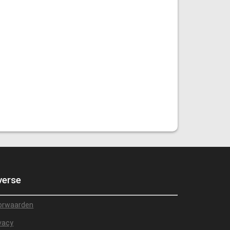
verse
orwaarden
vacy