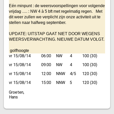
Eén minpunt : de weersvoorspellingen voor volgende
vrijdag …. : NW 4 à 5 bft met regelmatig regen. Met
dit weer zullen we verplicht zijn onze activiteit uit te
stellen naar halfweg september.
UPDATE: UITSTAP GAAT NIET DOOR WEGENS
WEERSVERWACHTING. NIEUWE DATUM VOLGT.
golfhoogte
vr 15/08/14
06:00
NW
4
100 (30)
vr 15/08/14
09:00
NW
4
100 (30)
vr 15/08/14
12:00
NNW
4/5
120 (30)
vr 15/08/14
15:00
NNW
5
120 (30)
Groeten,
Hans