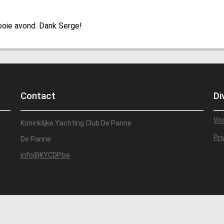
mooie avond. Dank Serge!
Contact
Di
Vo
Koninklijke Yachting Club De Panne
Pri
De Panne
info@KYCDP.be