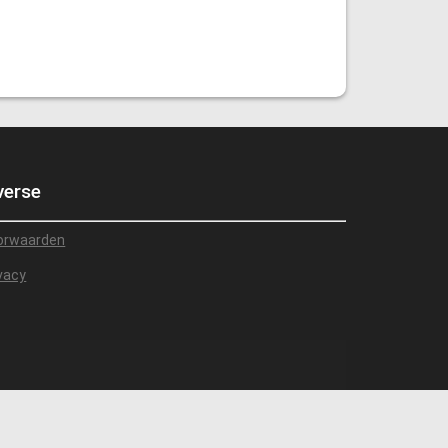
verse
orwaarden
vacy