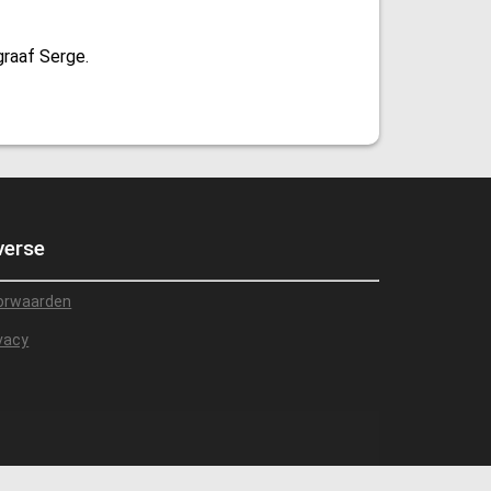
graaf Serge.
verse
orwaarden
vacy