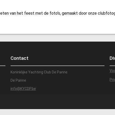
nieten van het feest met de foto’s, gemaakt door onze clubfoto
Contact
Di
Vo
Koninklijke Yachting Club De Panne
Pri
De Panne
info@KYCDP.be