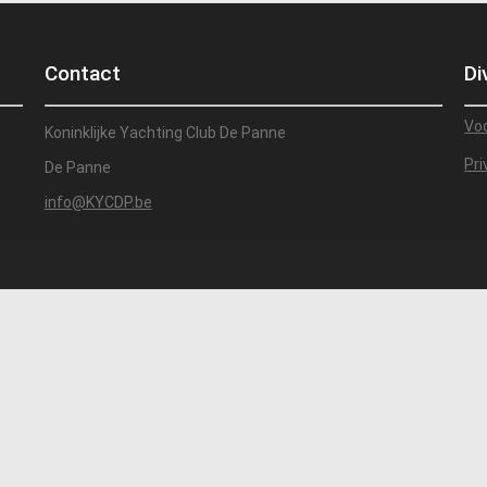
Contact
Di
Vo
Koninklijke Yachting Club De Panne
Pri
De Panne
info@KYCDP.be