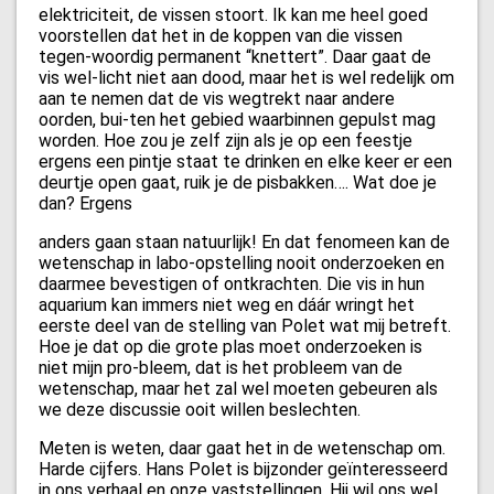
elektriciteit, de vissen stoort. Ik kan me heel goed
voorstellen dat het in de koppen van die vissen
tegen-woordig permanent “knettert”. Daar gaat de
vis wel-licht niet aan dood, maar het is wel redelijk om
aan te nemen dat de vis wegtrekt naar andere
oorden, bui-ten het gebied waarbinnen gepulst mag
worden. Hoe zou je zelf zijn als je op een feestje
ergens een pintje staat te drinken en elke keer er een
deurtje open gaat, ruik je de pisbakken…. Wat doe je
dan? Ergens
anders gaan staan natuurlijk! En dat fenomeen kan de
wetenschap in labo-opstelling nooit onderzoeken en
daarmee bevestigen of ontkrachten. Die vis in hun
aquarium kan immers niet weg en dáár wringt het
eerste deel van de stelling van Polet wat mij betreft.
Hoe je dat op die grote plas moet onderzoeken is
niet mijn pro-bleem, dat is het probleem van de
wetenschap, maar het zal wel moeten gebeuren als
we deze discussie ooit willen beslechten.
Meten is weten, daar gaat het in de wetenschap om.
Harde cijfers. Hans Polet is bijzonder geïnteresseerd
in ons verhaal en onze vaststellingen. Hij wil ons wel