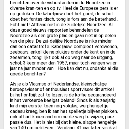
berichten over de visbestanden in de Noordzee in
diverse kran-ten en op tv. Heel de Europese pers is er
op gedoken. De kabeljauw doet het goed, de schol
doet het fantas-tisch, tong is fors aan de beterhand…
Echt niet! Althans niet in de zuidelijke Noordzee. Al
deze goed nieuws-rapporten behandelen de
Noordzee als één grote plas en gaan niet in op delen
van die plas. De zui-delijke Noordzee is niks minder
dan een catastrofe. Kabeljauw: compleet verdwenen,
zeebaars: enkel kleine plukjes onder de kant en in de
zeearmen, tong: lijkt ook al op weg naar de uitgang,
schol: 3 keer meer dan 1957, maar toch vangen wij er
jaar na jaar minder van… Hoe kan dat nu, ondanks al die
goede berichten?
Als je als Vlaamse of Nederlandse, kleinschalige
beroepsvisser of enthousiast sportvisser dit artikel
bij het ontbijt zat te lezen, is de koffie gegarandeerd
in het verkeerde keelgat beland! Sinds ik als zesjarig
kind mijn eerste, toen nog volglas, werphengeltje
cadeau kreeg, ben ik aan het spelletje blijven plakken,
ook al had ik niemand om me de weg te wijzen, pure
passie dus. Het is niet bij dat kleine, slappe hengeltje
van 140 cm gebleven… Vandaag, 41 jaar later, vis ik al