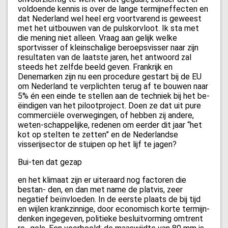
voldoende kennis is over de lange termijneffecten en
dat Nederland wel heel erg voortvarend is geweest
met het uitbouwen van de pulskorvloot. Ik sta met
die mening niet alleen. Vraag aan gelijk welke
sportvisser of kleinschalige beroepsvisser naar zijn
resultaten van de laatste jaren, het antwoord zal
steeds het zelfde beeld geven. Frankrijk en
Denemarken zijn nu een procedure gestart bij de EU
om Nederland te verplichten terug af te bouwen naar
5% én een einde te stellen aan de techniek bij het be-
ëindigen van het pilootproject. Doen ze dat uit pure
commerciële overwegingen, of hebben zij andere,
weten-schappelijke, redenen om eerder dit jaar “het
kot op stelten te zetten” en de Nederlandse
visserijsector de stuipen op het lijf te jagen?
Bui-ten dat gezap
en het klimaat zijn er uiteraard nog factoren die
bestan- den, en dan met name de platvis, zeer
negatief beïnvloeden. In de eerste plaats de bij tijd
en wijlen krankzinnige, door economisch korte termijn-
denken ingegeven, politieke besluitvorming omtrent