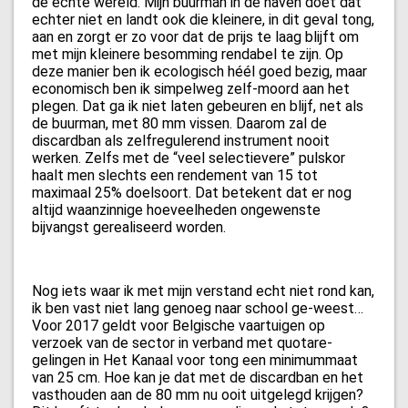
de echte wereld. Mijn buurman in de haven doet dat
echter niet en landt ook die kleinere, in dit geval tong,
aan en zorgt er zo voor dat de prijs te laag blijft om
met mijn kleinere besomming rendabel te zijn. Op
deze manier ben ik ecologisch héél goed bezig, maar
economisch ben ik simpelweg zelf-moord aan het
plegen. Dat ga ik niet laten gebeuren en blijf, net als
de buurman, met 80 mm vissen. Daarom zal de
discardban als zelfregulerend instrument nooit
werken. Zelfs met de “veel selectievere” pulskor
haalt men slechts een rendement van 15 tot
maximaal 25% doelsoort. Dat betekent dat er nog
altijd waanzinnige hoeveelheden ongewenste
bijvangst gerealiseerd worden.
Nog iets waar ik met mijn verstand echt niet rond kan,
ik ben vast niet lang genoeg naar school ge-weest…
Voor 2017 geldt voor Belgische vaartuigen op
verzoek van de sector in verband met quotare-
gelingen in Het Kanaal voor tong een minimummaat
van 25 cm. Hoe kan je dat met de discardban en het
vasthouden aan de 80 mm nu ooit uitgelegd krijgen?