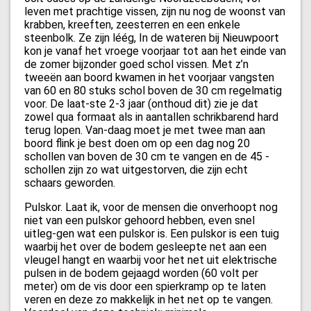
leven met prachtige vissen, zijn nu nog de woonst van
krabben, kreeften, zeesterren en een enkele
steenbolk. Ze zijn léég, In de wateren bij Nieuwpoort
kon je vanaf het vroege voorjaar tot aan het einde van
de zomer bijzonder goed schol vissen. Met z’n
tweeën aan boord kwamen in het voorjaar vangsten
van 60 en 80 stuks schol boven de 30 cm regelmatig
voor. De laat-ste 2-3 jaar (onthoud dit) zie je dat
zowel qua formaat als in aantallen schrikbarend hard
terug lopen. Van-daag moet je met twee man aan
boord flink je best doen om op een dag nog 20
schollen van boven de 30 cm te vangen en de 45 -
schollen zijn zo wat uitgestorven, die zijn echt
schaars geworden.
Pulskor. Laat ik, voor de mensen die onverhoopt nog
niet van een pulskor gehoord hebben, even snel
uitleg-gen wat een pulskor is. Een pulskor is een tuig
waarbij het over de bodem gesleepte net aan een
vleugel hangt en waarbij voor het net uit elektrische
pulsen in de bodem gejaagd worden (60 volt per
meter) om de vis door een spierkramp op te laten
veren en deze zo makkelijk in het net op te vangen.