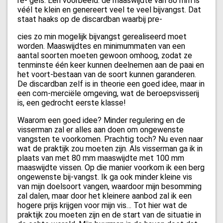
re- gels. Een voorbeeld: de maaswijdte van 80 mm is
véél te klein en genereert veel te veel bijvangst. Dat
staat haaks op de discardban waarbij pre-
cies zo min mogelijk bijvangst gerealiseerd moet
worden. Maaswijdtes en minimummaten van een
aantal soorten moeten gewoon omhoog, zodat ze
tenminste één keer kunnen deelnemen aan de paai en
het voort-bestaan van de soort kunnen garanderen.
De discardban zelf is in theorie een goed idee, maar in
een com-merciële omgeving, wat de beroepsvisserij
is, een gedrocht eerste klasse!
Waarom een goed idee? Minder regulering en de
visserman zal er alles aan doen om ongewenste
vangsten te voorkomen. Prachtig toch? Nu even naar
wat de praktijk zou moeten zijn. Als visserman ga ik in
plaats van met 80 mm maaswijdte met 100 mm
maaswijdte vissen. Op die manier voorkom ik een berg
ongewenste bij-vangst. Ik ga ook minder kleine vis
van mijn doelsoort vangen, waardoor mijn besomming
zal dalen, maar door het kleinere aanbod zal ik een
hogere prijs krijgen voor mijn vis… Tot hier wat de
praktijk zou moeten zijn en de start van de situatie in