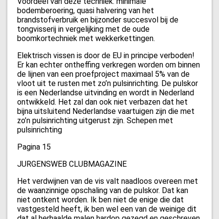
Voordeel van deze techniek: minimale
bodemberoering, quasi halvering van het
brandstofverbruik en bijzonder succesvol bij de
tongvisserij in vergelijking met de oude
boomkortechniek met wekkerkettingen.
Elektrisch vissen is door de EU in principe verboden!
Er kan echter ontheffing verkregen worden om binnen
de lijnen van een proefproject maximaal 5% van de
vloot uit te rusten met zo’n pulsinrichting. De pulskor
is een Nederlandse uitvinding en wordt in Nederland
ontwikkeld. Het zal dan ook niet verbazen dat het
bijna uitsluitend Nederlandse vaartuigen zijn die met
zo’n pulsinrichting uitgerust zijn. Schepen met
pulsinrichting
Pagina 15
JURGENSWEB CLUBMAGAZINE
Het verdwijnen van de vis valt naadloos overeen met
de waanzinnige opschaling van de pulskor. Dat kan
niet ontkent worden. Ik ben niet de enige die dat
vastgesteld heeft, ik ben wel een van de weinige dit
dat al herhaalde malen hardop gezegd en geschreven