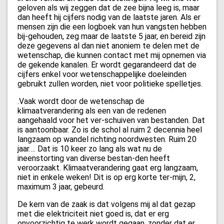
geloven als wij zeggen dat de zee bijna leeg is, maar
dan heeft hij cijfers nodig van de laatste jaren. Als er
mensen zijn die een logboek van hun vangsten hebben
bij-gehouden, zeg maar de laatste 5 jaar, en bereid zijn
deze gegevens al dan niet anoniem te delen met de
wetenschap, die kunnen contact met mij opnemen via
de gekende kanalen. Er wordt gegarandeerd dat de
cijfers enkel voor wetenschappelijke doeleinden
gebruikt zullen worden, niet voor politieke spelletjes.
.Vaak wordt door de wetenschap de
klimaatverandering als een van de redenen
aangehaald voor het ver-schuiven van bestanden. Dat
is aantoonbaar. Zo is de schol al ruim 2 decennia heel
langzaam op wandel richting noordwesten. Ruim 20
jaar…. Dat is 10 keer zo lang als wat nu de
ineenstorting van diverse bestan-den heeft
veroorzaakt. Klimaatverandering gaat erg langzaam,
niet in enkele weken! Dit is op erg korte ter-mijn, 2,
maximum 3 jaar, gebeurd.
De kern van de zaak is dat volgens mij al dat gezap
met die elektriciteit niet goed is, dat er erg
onvoorzichtig te werk wordt gegaan, zonder dat er