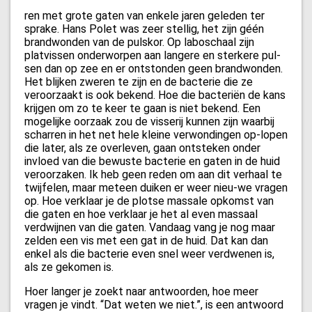
ren met grote gaten van enkele jaren geleden ter
sprake. Hans Polet was zeer stellig, het zijn géén
brandwonden van de pulskor. Op laboschaal zijn
platvissen onderworpen aan langere en sterkere pul-
sen dan op zee en er ontstonden geen brandwonden.
Het blijken zweren te zijn en de bacterie die ze
veroorzaakt is ook bekend. Hoe die bacteriën de kans
krijgen om zo te keer te gaan is niet bekend. Een
mogelijke oorzaak zou de visserij kunnen zijn waarbij
scharren in het net hele kleine verwondingen op-lopen
die later, als ze overleven, gaan ontsteken onder
invloed van die bewuste bacterie en gaten in de huid
veroorzaken. Ik heb geen reden om aan dit verhaal te
twijfelen, maar meteen duiken er weer nieu-we vragen
op. Hoe verklaar je de plotse massale opkomst van
die gaten en hoe verklaar je het al even massaal
verdwijnen van die gaten. Vandaag vang je nog maar
zelden een vis met een gat in de huid. Dat kan dan
enkel als die bacterie even snel weer verdwenen is,
als ze gekomen is.
Hoer langer je zoekt naar antwoorden, hoe meer
vragen je vindt. “Dat weten we niet.”, is een antwoord