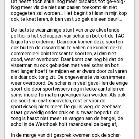
Dit heeft toch enkel nog meer discards tot ge-volg?
Nog meer vis die niet aan paaien toekomt én niet
opgegeten zal worden… Het begint stilaan in mijn kop
ook te knetteren, ik ben vast zo gek als een deur!…
De laatste waanzinnige stunt van onze alwetende
politici is het schrappen van schar en bot uit de TAC
& quota verordening. Daardoor komen deze soorten
ook buiten de discardban te vallen en kunnen de-ze
commercieel oninteressante soorten, al dan niet
dood, weer overboord. Daar komt dan nog bij dat de
visserman nu ook gebieden met veel schar en bot
niet langer hoeft te mijden en er dwars door zal varen
als daar ook tong zit. De ongewenste vis kan immers
weer overboord. De schar is in veel geval-len de enige
soort die door sportvissers nog in leuke aantallen en
soms mooie formaten gevangen kan worden. Als ook
die soort nu gaat sneuvelen, rest er voor de
sportvisserij niets meer. De gul is weg, de zeebaars
staat geweldig onder druk en is zwaar beperkt, de
tong is haast niet meer te vangen aan de hengel, de
schol in de Westhoek holt razendsnel de berg af,
In de marge van dit gesprek kwamen ook de schar-