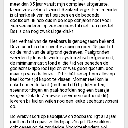
meer dan 35 jaar vanuit mijn compleet uitgeruste,
kleine zeevis-boot vanuit Blankenberge . Een en ander
is afhankelijk van het seizoen en de beoogde
doelsoort. Ik heb dus in de loop der jaren heel veel
zien veranderen op zee en meestal niet ten gunste!
Dat is dan nog zwak uitge-drukt.
Het verhaal van de zeebaars is genoegzaam bekend.
Deze soort is door overbevissing in goed 15 jaar tot
op de rand van de afgrond gedreven. Paaigronden
wer-den tijdens de winter systematisch afgeroomd,
de minimummaat stond al die tijd ver beneden de
geslachts-rijpe leeftijd en er was geen quotum, doe
maar op was de leuze… Dit is hét recept om alles op
heel korte tijd kapot te vissen. Momenteel kan je
enkel onder de kant (onthoud dit) bij dijkvoeten,
steenstortingen en paal-hoofden nog een baarsje
vangen. Ook de Zeeuwse zeearmen (onthoud dit)
leveren bij tijd en wijlen nog een leuke zeebaarsvisserij
op.
De wrakvisserij op kabeljauw en zeebaars ligt al 3 jaar
(onthoud dit) quasi volledig op z’n gat. De wrakken,
ooit oases op de zanderige Noordzeebodem, vol