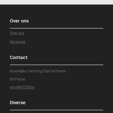
Over ons
Over ons
Facebook
Contact
Koninklijke Yachting Club De Panne
De Panne
info@KYCDP.be
Diverse