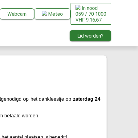
In nood
Webcam
Meteo
059 / 70 1000
VHF 9,16,67
Lid worden?
itgenodigd op het dankfeestje op
zaterdag 24
ash betaald worden.
 het aantal plaatsen is beperkt!