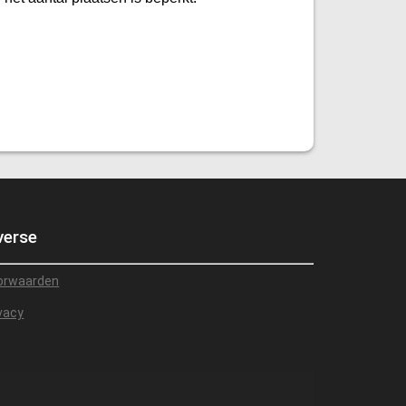
verse
orwaarden
vacy