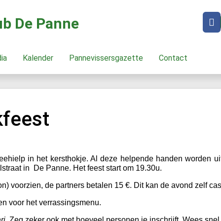
lub De Panne
dia
Kalender
Pannevissersgazette
Contact
kfeest
eehielp in het kersthokje. Al deze helpende handen worden u
straat in De Panne. Het feest start om 19.30u.
kbon) voorzien, de partners betalen 15 €. Dit kan de avond zelf c
en voor het verrassingsmenu.
ri
. Zeg zeker ook met hoeveel personen je inschrijft. Wees snel,