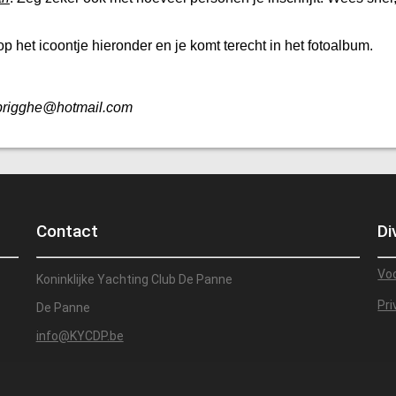
op het icoontje hieronder en je komt terecht in het fotoalbum.
rbrigghe@hotmail.com
Contact
Di
Vo
Koninklijke Yachting Club De Panne
Pri
De Panne
info@KYCDP.be