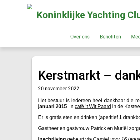
Koninklijke Yachting C
Over ons
Berichten
Me
Kerstmarkt – dan
20 november 2022
Het bestuur is iedereen heel dankbaar die m
januari 2015
in
café ’t Wit Paard
in de Kasteel
Er is gratis eten en drinken (aperitief 1 dran
Gastheer en gastvrouw Patrick en Muriël zorg
Inschrijving
gebeurt via Camiel
voor 16 janua