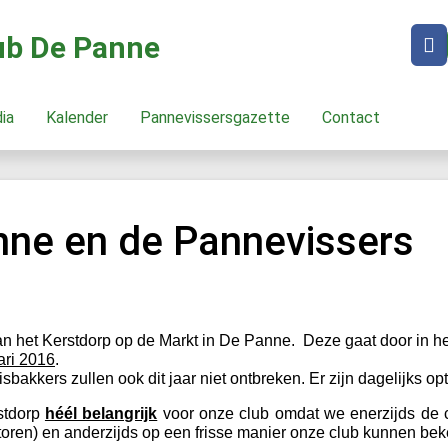
lub De Panne
dia
Kalender
Pannevissersgazette
Contact
nne en de Pannevissers
an het Kerstdorp op de Markt in De Panne. Deze gaat door in h
ari 2016
.
kkers zullen ook dit jaar niet ontbreken. Er zijn dagelijks op
stdorp
héél belangrijk
voor onze club omdat we enerzijds de c
actoren) en anderzijds op een frisse manier onze club kunnen b