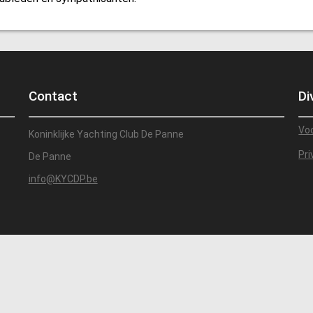
Contact
Di
Vo
Koninklijke Yachting Club De Panne
Pri
De Panne
info@KYCDP.be