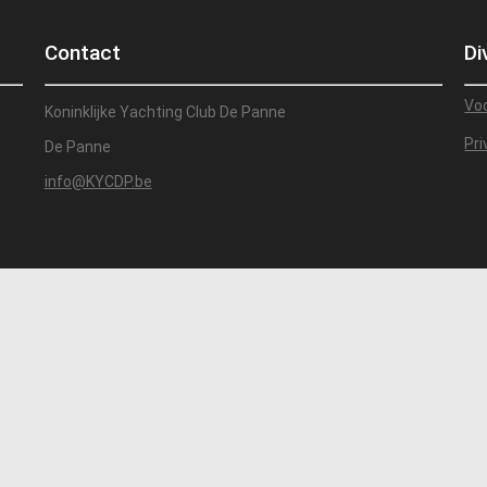
Contact
Di
Vo
Koninklijke Yachting Club De Panne
Pri
De Panne
info@KYCDP.be