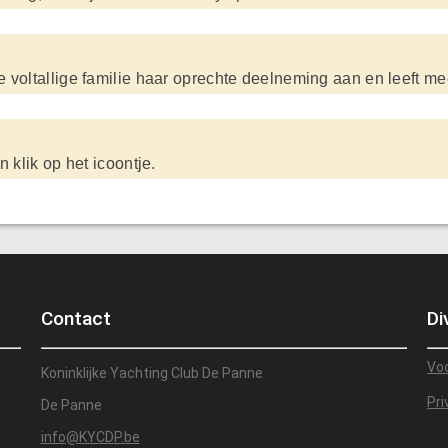
oltallige familie haar oprechte deelneming aan en leeft mee i
 klik op het icoontje.
Contact
Di
Vo
Koninklijke Yachting Club De Panne
Pri
De Panne
info@KYCDP.be