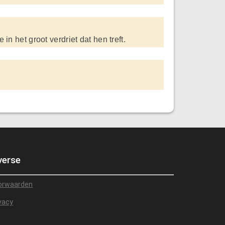
n het groot verdriet dat hen treft.
verse
orwaarden
vacy