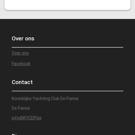
Over ons
Over ons
Facebook
Contact
Koninklijke Yachting Club De Panne
De Panne
info@KYCDP.be