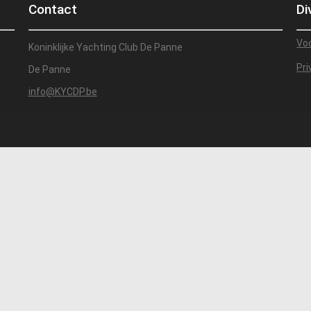
Contact
Di
Vo
Koninklijke Yachting Club De Panne
Pri
De Panne
info@KYCDP.be