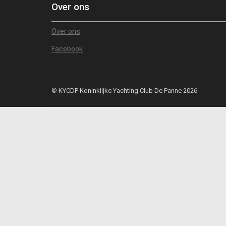
Over ons
Over ons
Facebook
© KYCDP Koninklijke Yachting Club De Panne 2026