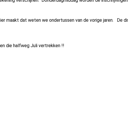
rekening verschijnen. Donderdagmiddag worden de inschrijvingen
ezier maakt dat weten we ondertussen van de vorige jaren. De d
en die halfweg Juli vertrekken !!