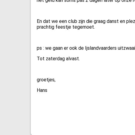
het geld kan soms pas 2 dagen later op onze 
En dat we een club zijn die graag danst en pl
prachtig feestje tegemoet.
ps : we gaan er ook de Ijslandvaarders uitzwaai
Tot zaterdag alvast.
groetjes,
Hans