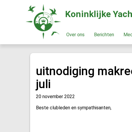
Koninklijke Yac
Over ons
Berichten
Me
uitnodiging makree
juli
20 november 2022
Beste clubleden en sympathisanten,