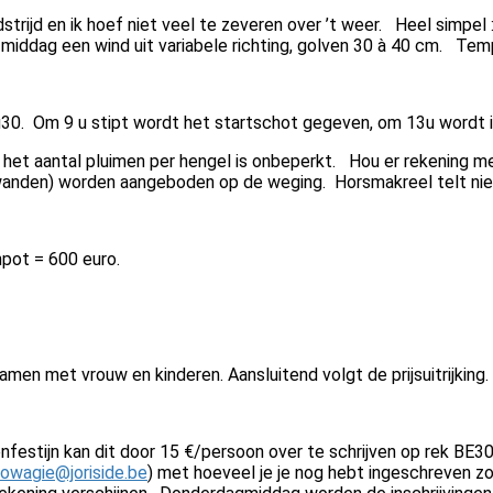
dstrijd en ik hoef niet veel te zeveren over ’t weer. Heel simp
iddag een wind uit variabele richting, golven 30 à 40 cm. Te
8u30. Om 9 u stipt wordt het startschot gegeven, om 13u wordt i
 het aantal pluimen per hengel is onbeperkt. Hou er rekening
wanden) worden aangeboden op de weging. Horsmakreel telt nie
pot = 600 euro.
amen met vrouw en kinderen. Aansluitend volgt de prijsuitrijking.
ppenfestijn kan dit door 15 €/persoon over te schrijven op rek B
lowagie@joriside.be
) met hoeveel je je nog hebt ingeschreven zod