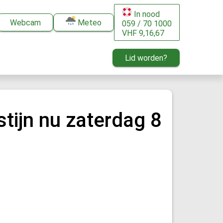
In nood
Webcam
Meteo
059 / 70 1000
VHF 9,16,67
Lid worden?
stijn nu zaterdag 8