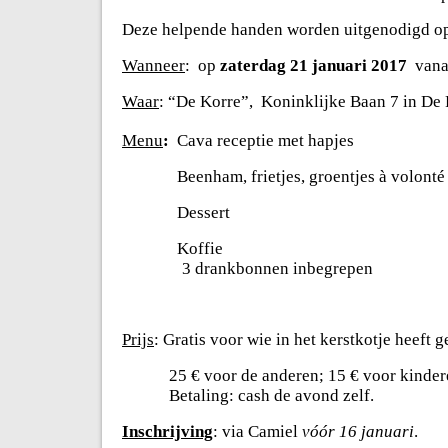
Deze helpende handen worden uitgenodigd op h
Wanneer
: op
zaterdag 21 januari 2017
vana
Waar
: “De Korre”,
Koninklijke Baan 7 in De 
Menu
:
Cava receptie met hapjes
Beenham, frietjes, groentjes à volonté
Dessert
Koffie
3 drankbonnen inbegrepen
Prijs
: Gratis voor wie in het kerstkotje heeft g
25 € voor de anderen; 15 € voor kinder
Betaling: cash de avond zelf.
Inschrijving
:
via Camiel
vóór 16 januari
.