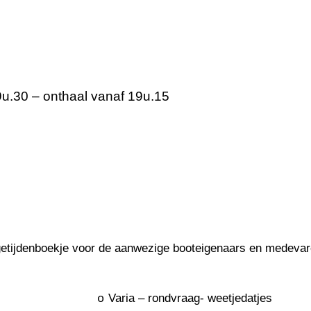
19u.30 – onthaal vanaf 19u.15
s getijdenboekje voor de aanwezige booteigenaars en medeva
Varia – rondvraag- weetjedatjes
o