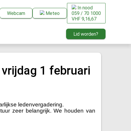
In nood
Webcam
Meteo
059 / 70 1000
VHF 9,16,67
Lid worden?
vrijdag 1 februari
rlijkse ledenvergadering.
stuur zeer belangrijk. We houden van