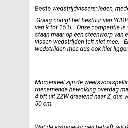
Beste
wedstrijdvissers; leden, me
Graag nodigt het bestuur van YCDP
van 9 tot 15 U. Onze competitie is
staan maar op een steenworp van el
vissen wedstrijden telt niet mee. E
wedstrijden mee dus ook hier ligge
Momenteel zijn de weersvoorspelli
toenemende bewolking overdag maar
4 bft uit ZZW draaiend naar Z, dus 
50 cm.
Wat de visbeperkingen betreft, wil