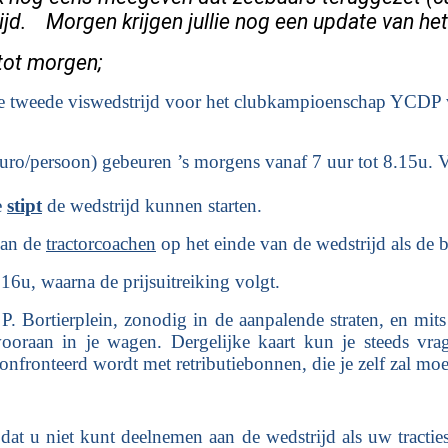
jd. Morgen krijgen jullie nog een update van het
tot morgen;
t de tweede viswedstrijd voor het clubkampioenschap YCDP
uro/persoon) gebeuren ’s morgens vanaf 7 uur tot 8.15u. V
e
stipt
de wedstrijd kunnen starten.
van de
tractorcoachen
op het einde van de wedstrijd als de 
6u, waarna de prijsuitreiking volgt.
et P. Bortierplein, zonodig in de aanpalende straten, en mit
raan in je wagen. Dergelijke kaart kun je steeds vra
onfronteerd wordt met retributiebonnen, die je zelf zal moe
 dat u niet kunt deelnemen aan de wedstrijd als uw tract