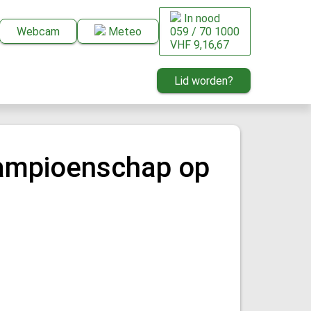
In nood
Webcam
Meteo
059 / 70 1000
VHF 9,16,67
Lid worden?
kampioenschap op