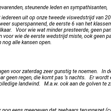
devarenden, steunende leden en sympathisanten,
 iedereen uit op onze tweede viswedstrijd van 2
 weer superspannend, de eerste 6 van het klassem
kaar. Voor wie wat minder presteerde, geen pani
n voor wie de eerste wedstrijd miste, ook geen pa
n nog alle kansen open.
ngen voor zaterdag zeer gunstig te noemen. In d
 geen regen, die komt pas ’s nachts. Er wordt e
volledige landwind. M.a.w. ook aan de golven te 
 ik nog eens meegeven dat zeebaars teruggezet (