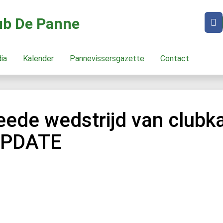
lub De Panne
dia
Kalender
Pannevissersgazette
Contact
weede wedstrijd van club
 UPDATE