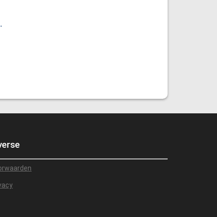
.
verse
orwaarden
vacy