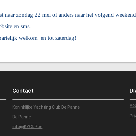
atst naar zondag 22 mei of anders naar het volgend weekend
bsite en sms.
hartelijk welkom en tot zaterdag!
Contact
Di
Vo
Koninklijke Yachting Club De Panne
Pri
De Panne
info@KYCDP.be