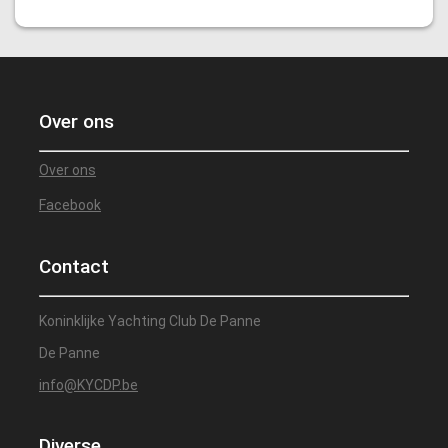
Over ons
Over ons
Facebook
Contact
Koninklijke Yachting Club De Panne
De Panne
info@KYCDP.be
Diverse