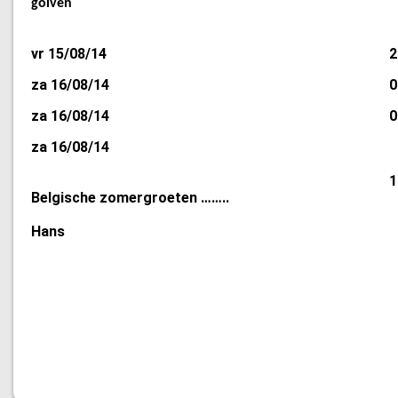
golven
vr 15/08/14
2
za 16/08/14
0
za 16/08/14
0
za 16/08/14
1
Belgische zomergroeten ……..
Hans