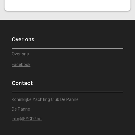
Over ons
Over ons
Facebook
Contact
Koninklijke Yachting Club De Panne
De Panne
info@KYCDP.be