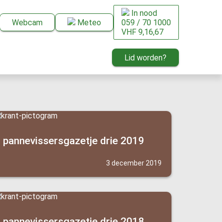
In nood
Webcam
Meteo
059 / 70 1000
VHF 9,16,67
Lid worden?
pannevissersgazetje drie 2019
3 december 2019
pannevissersgazetje drie 2018