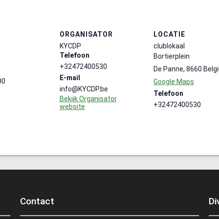
ORGANISATOR
LOCATIE
KYCDP
clublokaal
Telefoon
Bortierplein
+32472400530
De Panne
,
8660
Belg
E-mail
00
Google Maps
info@KYCDP.be
Telefoon
Bekijk Organisator
+32472400530
website
Contact
Di