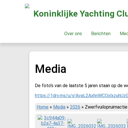
Koninklijke Yachting C
Over ons
Berichten
Me
Media
De foto’s van de laatste 5 jaren staan op de we
https://1drv.ms/u/s!AvaL2AxhnWCOxlxzuhU
Home
»
Media
»
2026
»
Zwerfvuilopruimactie