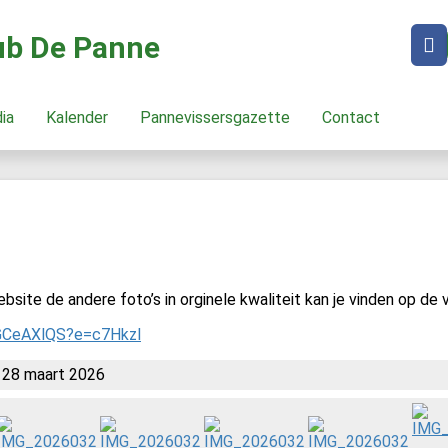
lub De Panne
dia
Kalender
Pannevissersgazette
Contact
bsite de andere foto’s in orginele kwaliteit kan je vinden op de v
zGCeAXlQS?e=c7Hkzl
 28 maart 2026