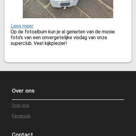
:
Lees meer
Uitslag
Op de fotoalbum kun je al genieten van de mooie
van
foto’s van een onvergetelijke visdag van onze
de
superclub. Veel kijkplezier!
derde
wedstrijd
van
het
clubkampioenschap
op
19
oktober
Over ons
2024
Over ons
Facebook
Contact