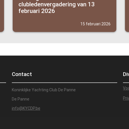
clubledenvergadering van 13
februari 2026
15 februari 2026
Contact
Di
Vo
Koninklijke Yachting Club De Panne
Pri
De Panne
info@KYCDP.be