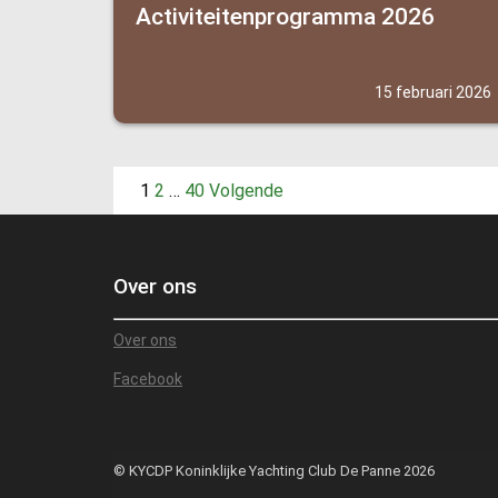
Activiteitenprogramma 2026
15 februari 2026
Berichten
1
2
…
40
Volgende
paginering
Over ons
Over ons
Facebook
© KYCDP Koninklijke Yachting Club De Panne 2026