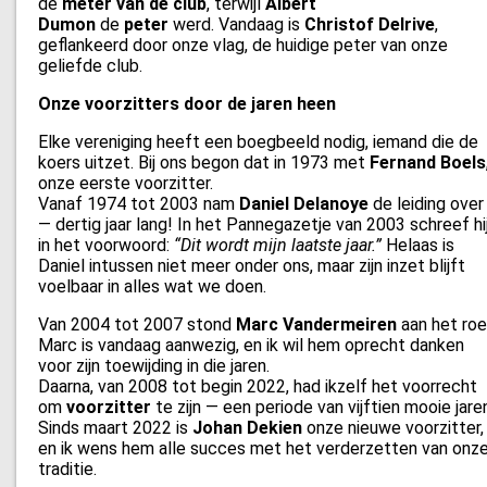
de
meter van de club
, terwijl
Albert
Dumon
de
peter
werd. Vandaag is
Christof Delrive
,
geflankeerd door onze vlag, de huidige peter van onze
geliefde club.
Onze voorzitters door de jaren heen
Elke vereniging heeft een boegbeeld nodig, iemand die de
koers uitzet. Bij ons begon dat in 1973 met
Fernand Boels
onze eerste voorzitter.
Vanaf 1974 tot 2003 nam
Daniel Delanoye
de leiding over
— dertig jaar lang! In het Pannegazetje van 2003 schreef hi
in het voorwoord:
“Dit wordt mijn laatste jaar.”
Helaas is
Daniel intussen niet meer onder ons, maar zijn inzet blijft
voelbaar in alles wat we doen.
Van 2004 tot 2007 stond
Marc Vandermeiren
aan het roe
Marc is vandaag aanwezig, en ik wil hem oprecht danken
voor zijn toewijding in die jaren.
Daarna, van 2008 tot begin 2022, had ikzelf het voorrecht
om
voorzitter
te zijn — een periode van vijftien mooie jare
Sinds maart 2022 is
Johan Dekien
onze nieuwe voorzitter,
en ik wens hem alle succes met het verderzetten van onz
traditie.