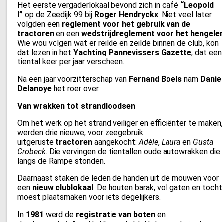
Het eerste vergaderlokaal bevond zich in café
“Leopold
I”
op de Zeedijk 99 bij
Roger Hendryckx
. Niet veel later
volgden een
reglement voor het gebruik van de
tractoren
en een
wedstrijdreglement voor het hengele
Wie wou volgen wat er reilde en zeilde binnen de club, kon
dat lezen in het
Yachting Pannevissers Gazette
, dat een
tiental keer per jaar verscheen.
Na een jaar voorzitterschap van
Fernand Boels
nam
Danie
Delanoye
het roer over.
Van wrakken tot strandloodsen
Om het werk op het strand veiliger en efficiënter te maken
werden drie nieuwe, voor zeegebruik
uitgeruste
tractoren
aangekocht:
Adèle
,
Laura
en
Gusta
Crobeck
. Die vervingen de tientallen oude autowrakken die
langs de Rampe stonden.
Daarnaast staken de leden de handen uit de mouwen voor
een
nieuw clublokaal
. De houten barak, vol gaten en tocht
moest plaatsmaken voor iets degelijkers.
In
1981
werd de
registratie van boten
en