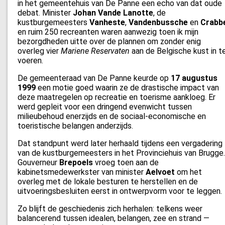
in het gemeentehuis van De Panne een echo van dat oude
debat. Minister
Johan Vande Lanotte
, de
kustburgemeesters
Vanheste
,
Vandenbussche
en
Crabb
en ruim 250 recreanten waren aanwezig toen ik mijn
bezorgdheden uitte over de plannen om zonder enig
overleg vier
Mariene Reservaten
aan de Belgische kust in t
voeren.
De gemeenteraad van De Panne keurde op
17 augustus
1999
een motie goed waarin ze de drastische impact van
deze maatregelen op recreatie en toerisme aankloeg. Er
werd gepleit voor een dringend evenwicht tussen
milieubehoud enerzijds en de sociaal-economische en
toeristische belangen anderzijds.
Dat standpunt werd later herhaald tijdens een vergadering
van de kustburgemeesters in het Provinciehuis van Brugge.
Gouverneur
Brepoels
vroeg toen aan de
kabinetsmedewerkster van minister
Aelvoet
om het
overleg met de lokale besturen te herstellen en de
uitvoeringsbesluiten eerst in ontwerpvorm voor te leggen.
Zo blijft de geschiedenis zich herhalen: telkens weer
balancerend tussen idealen, belangen, zee en strand —