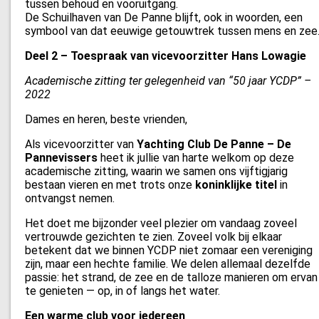
tussen behoud en vooruitgang.
De Schuilhaven van De Panne blijft, ook in woorden, een
symbool van dat eeuwige getouwtrek tussen mens en zee
Deel 2 – Toespraak van vicevoorzitter Hans Lowagie
Academische zitting ter gelegenheid van “50 jaar YCDP” –
2022
Dames en heren, beste vrienden,
Als vicevoorzitter van
Yachting Club De Panne – De
Pannevissers
heet ik jullie van harte welkom op deze
academische zitting, waarin we samen ons vijftigjarig
bestaan vieren en met trots onze
koninklijke titel
in
ontvangst nemen.
Het doet me bijzonder veel plezier om vandaag zoveel
vertrouwde gezichten te zien. Zoveel volk bij elkaar
betekent dat we binnen YCDP niet zomaar een vereniging
zijn, maar een hechte familie. We delen allemaal dezelfde
passie: het strand, de zee en de talloze manieren om ervan
te genieten — op, in of langs het water.
Een warme club voor iedereen