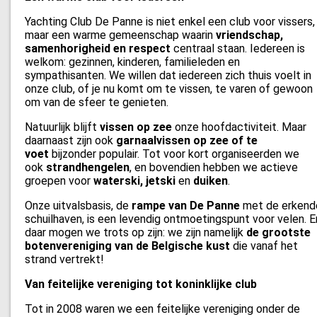
Yachting Club De Panne is niet enkel een club voor vissers,
maar een warme gemeenschap waarin
vriendschap,
samenhorigheid en respect
centraal staan. Iedereen is
welkom: gezinnen, kinderen, familieleden en
sympathisanten. We willen dat iedereen zich thuis voelt in
onze club, of je nu komt om te vissen, te varen of gewoon
om van de sfeer te genieten.
Natuurlijk blijft
vissen op zee
onze hoofdactiviteit. Maar
daarnaast zijn ook
garnaalvissen op zee of te
voet
bijzonder populair. Tot voor kort organiseerden we
ook
strandhengelen
, en bovendien hebben we actieve
groepen voor
waterski, jetski
en
duiken
.
Onze uitvalsbasis, de
rampe van De Panne
met de erkend
schuilhaven, is een levendig ontmoetingspunt voor velen. E
daar mogen we trots op zijn: we zijn namelijk
de grootste
botenvereniging van de Belgische kust
die vanaf het
strand vertrekt!
Van feitelijke vereniging tot koninklijke club
Tot in 2008 waren we een feitelijke vereniging onder de