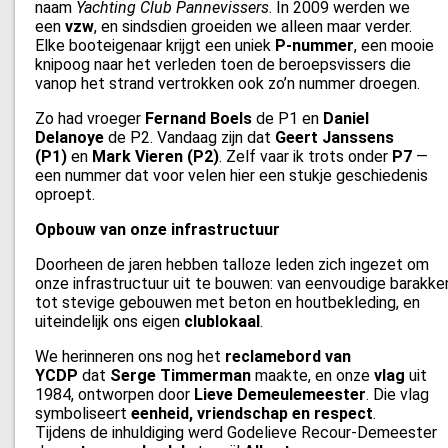
naam
Yachting Club Pannevissers
. In 2009 werden we
een
vzw
, en sindsdien groeiden we alleen maar verder.
Elke booteigenaar krijgt een uniek
P-nummer
, een mooie
knipoog naar het verleden toen de beroepsvissers die
vanop het strand vertrokken ook zo’n nummer droegen.
Zo had vroeger
Fernand Boels
de P1 en
Daniel
Delanoye
de P2. Vandaag zijn dat
Geert Janssens
(P1)
en
Mark Vieren (P2)
. Zelf vaar ik trots onder
P7
—
een nummer dat voor velen hier een stukje geschiedenis
oproept.
Opbouw van onze infrastructuur
Doorheen de jaren hebben talloze leden zich ingezet om
onze infrastructuur uit te bouwen: van eenvoudige barakke
tot stevige gebouwen met beton en houtbekleding, en
uiteindelijk ons eigen
clublokaal
.
We herinneren ons nog het
reclamebord van
YCDP
dat
Serge Timmerman
maakte, en onze
vlag
uit
1984, ontworpen door
Lieve Demeulemeester
. Die vlag
symboliseert
eenheid, vriendschap en respect
.
Tijdens de inhuldiging werd Godelieve Recour-Demeester