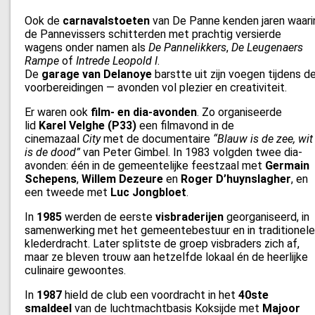
Ook de
carnavalstoeten
van De Panne kenden jaren waari
de Pannevissers schitterden met prachtig versierde
wagens onder namen als
De Pannelikkers
,
De Leugenaers
Rampe
of
Intrede Leopold I
.
De
garage van Delanoye
barstte uit zijn voegen tijdens d
voorbereidingen — avonden vol plezier en creativiteit.
Er waren ook
film- en dia-avonden
. Zo organiseerde
lid
Karel Velghe (P33)
een filmavond in de
cinemazaal
City
met de documentaire
“Blauw is de zee, wit
is de dood”
van Peter Gimbel. In 1983 volgden twee dia-
avonden: één in de gemeentelijke feestzaal met
Germain
Schepens
,
Willem Dezeure
en
Roger D’huynslagher
, en
een tweede met
Luc Jongbloet
.
In
1985
werden de eerste
visbraderijen
georganiseerd, in
samenwerking met het gemeentebestuur en in traditionele
klederdracht. Later splitste de groep visbraders zich af,
maar ze bleven trouw aan hetzelfde lokaal én de heerlijke
culinaire gewoontes.
In
1987
hield de club een voordracht in het
40ste
smaldeel
van de luchtmachtbasis Koksijde met
Majoor