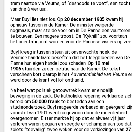
tram naartoe via Veurne, of “desnoods te voet”, een tocht
van drie à vier uur…
Maar Buyl liet niet los. Op
20 december 1905
kwam hij
opnieuw tussen in de Kamer. De minister weigerde
nogmaals, maar stelde voor om in De Panne een vuurtoren
te bouwen. Een magere troost. De “Kykhill” zou voortaan
het oriëntatiepunt worden voor de Pannese vissers op zee
Buyl kreeg intussen steun uit onverwachte hoek: de
Veurnse handelaars beseften dat het leegbloeden van De
Panne hun eigen handel zou schaden. Op
10 mei
1906
stuurden zij een petitie naar de Kamer. De tekst
verscheen kort daarop in het
Advertentieblad van Veurne
e
werd door de krant vol lof onthaald.
Na heel wat politiek getouwtrek kwam er eindelijk
beweging in de zaak. De katholieke regering verklaarde zic
bereid om
50.000 frank
te besteden aan een
studieonderzoek. Buyl reageerde verbaasd en geërgerd: zij
voorstel van 1901 werd nu gewoon door de meerderheid
overgenomen. Bitter merkte hij op dat er alweer vijf jaar
verloren waren gegaan en voegde er schamper aan toe dat
zoiets “toevallig” twee weken voor de verkiezingen van
27