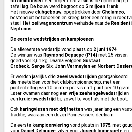
strandloodsen
, een project dat al sinds de oprichting op
tafel lag. De bouw werd begroot op
5 miljoen frank
.
Het nieuwe
clubgebouw
, opgetrokken door
Ghelamco
,
bestond uit betoncellen en kreeg later een reling in roestvr
staal. Het
zeilwagencentrum
verhuisde naar de
Resident
Neptunus
.
De eerste wedstrijden en kampioenen
De allereerste wedstrijd vond plaats op
2 juni 1974
.
De winnaar was
Raymond Depaepe (P14)
met 25 vissen,
goed voor 3,61 kg. Daarna volgden
Gustaaf
Crobeck
,
Serge Six
,
John Vermeylen
en
Norbert Desier
Er werden jaarlijks drie
zeeviswedstrijden
georganiseerd
die meetelden voor het clubkampioenschap, met een
puntentelling van 10 punten per vis en 1 punt per 10 gram.
Later kwamen daar nog een
vrije zeehengelwedstrijd
en
een
kruierswedstrijd
bij, zowel te voet als met de boot.
Ook
haringvissen met drijfnetten
was jarenlang een vast
traditie, waaraan een dozijn Pannevissers deelnam.
De eerste
kampioenviering
vond plaats in
1975
, met gou
voor
Daniel Delanoye
, zilver voor
Joseph Immesoete
en