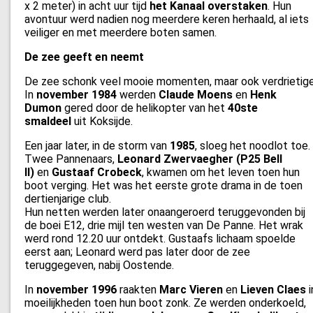
x 2 meter) in acht uur tijd
het Kanaal overstaken
. Hun
avontuur werd nadien nog meerdere keren herhaald, al iets
veiliger en met meerdere boten samen.
De zee geeft en neemt
De zee schonk veel mooie momenten, maar ook verdrietige
In
november 1984
werden
Claude Moens
en
Henk
Dumon
gered door de helikopter van het
40ste
smaldeel
uit Koksijde.
Een jaar later, in de storm van
1985
, sloeg het noodlot toe.
Twee Pannenaars,
Leonard Zwervaegher (P25 Bell
II)
en
Gustaaf Crobeck
, kwamen om het leven toen hun
boot verging. Het was het eerste grote drama in de toen
dertienjarige club.
Hun netten werden later onaangeroerd teruggevonden bij
de boei E12, drie mijl ten westen van De Panne. Het wrak
werd rond 12.20 uur ontdekt. Gustaafs lichaam spoelde
eerst aan; Leonard werd pas later door de zee
teruggegeven, nabij Oostende.
In
november 1996
raakten
Marc Vieren
en
Lieven Claes
i
moeilijkheden toen hun boot zonk. Ze werden onderkoeld,