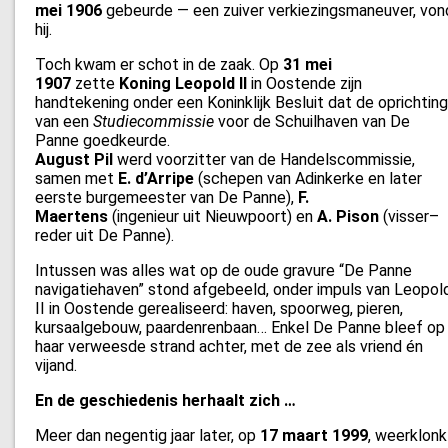
mei 1906
gebeurde — een zuiver verkiezingsmaneuver, von
hij.
Toch kwam er schot in de zaak. Op
31 mei
1907
zette
Koning Leopold II
in Oostende zijn
handtekening onder een Koninklijk Besluit dat de oprichting
van een
Studiecommissie
voor de Schuilhaven van De
Panne goedkeurde.
August Pil
werd voorzitter van de Handelscommissie,
samen met
E. d’Arripe
(schepen van Adinkerke en later
eerste burgemeester van De Panne),
F.
Maertens
(ingenieur uit Nieuwpoort) en
A. Pison
(visser–
reder uit De Panne).
Intussen was alles wat op de oude gravure “De Panne
navigatiehaven” stond afgebeeld, onder impuls van Leopol
II in Oostende gerealiseerd: haven, spoorweg, pieren,
kursaalgebouw, paardenrenbaan… Enkel De Panne bleef op
haar verweesde strand achter, met de zee als vriend én
vijand.
En de geschiedenis herhaalt zich …
Meer dan negentig jaar later, op
17 maart 1999
, weerklonk