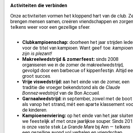
Activiteiten die verbinden
Onze activiteiten vormen het kloppend hart van de club. Z
brengen mensen samen, creëren vriendschappen en zorge
telkens weer voor een gezellige sfeer.
Clubkampioenschap:
doorheen het jaar strijden lede
voor de titel van kampioen. Want geef toe:
kampioen
zijn is plezant!
Makreelwedstrijd & zomerfeest:
sinds 2008
organiseren we in de zomer de makreelwedstrijd,
gevolgd door een barbecue of kippenfestijn. Altijd e
groot succes.
Vrije viswedstrijd:
aan het einde van de zomer, een
traditie die vroeger bekendstond als de
Claude
Bonnez-wedstrijd
van de Bon Accueil.
Garnaalwedstrijd:
in september, zowel met de boot
als vanop het strand, mét een aparte klassement voo
de kinderen.
Kampioenenviering:
op het einde van het jaar sluite
we feestelijk af met onze jaarlijkse souper. Sinds 20
is onze vaste stek
La Grande Mare
bij Ann — telkens
een gezellige avond vol verhalen en vriendschap.