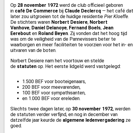
Op
28 november 1972
werd de club officieel geboren
in
café De Commerce
bij
Claude Declercq
— het café da
later zou uitgroeien tot de huidige residentie
Pier Kloeffe
.
De stichters waren
Norbert Desiere
,
Norbert
Vanhove
,
Daniel Delanoye
,
Fernand Boels
,
Jean
Eerebout
en
Roland Beyen
. Zij vonden dat het hoog tijd
was om de veiligheid van de Pannevissers beter te
waarborgen en meer faciliteiten te voorzien voor het in- en
uitvaren van de boten.
Norbert Desiere nam het voortouw en stelde
de
statuten
op. Het eerste lidgeld werd vastgelegd:
1.500 BEF voor booteigenaars,
200 BEF voor meevarenden,
100 BEF voor sympathisanten,
en 1.000 BEF voor ereleden.
Slechts twee dagen later, op
30 november 1972
, werden
de statuten verder verfijnd, en nog in december van
datzelfde jaar keurde de
algemene ledenvergadering
ze
goed.