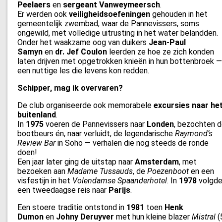
Peelaers
en
sergeant Vanweymeersch
.
Er werden ook
veiligheidsoefeningen
gehouden in het
gemeentelijk zwembad, waar de Pannevissers, soms
ongewild, met volledige uitrusting in het water belandden.
Onder het waakzame oog van duikers
Jean-Paul
Samyn
en
dr. Jef Coulon
leerden ze hoe ze zich konden
laten drijven met opgetrokken knieën in hun bottenbroek —
een nuttige les die levens kon redden.
Schipper, mag ik overvaren?
De club organiseerde ook memorabele
excursies naar he
buitenland
.
In
1975
voeren de Pannevissers naar
Londen
, bezochten 
bootbeurs én, naar verluidt, de legendarische
Raymond’s
Review Bar
in Soho — verhalen die nog steeds de ronde
doen!
Een jaar later ging de uitstap naar
Amsterdam
, met
bezoeken aan
Madame Tussauds
, de
Poezenboot
en een
visfestijn in het
Volendamse Spaanderhotel
. In
1978
volgd
een tweedaagse reis naar
Parijs
.
Een stoere traditie ontstond in
1981
toen
Henk
Dumon
en
Johny Deruyver
met hun kleine blazer
Mistral
(