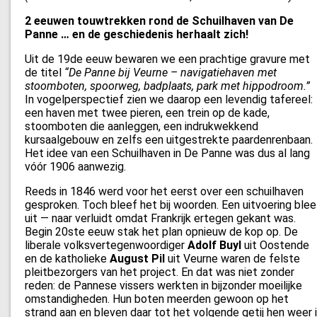
2 eeuwen touwtrekken rond de Schuilhaven van De
Panne … en de geschiedenis herhaalt zich!
Uit de 19de eeuw bewaren we een prachtige gravure met
de titel
“De Panne bij Veurne – navigatiehaven met
stoomboten, spoorweg, badplaats, park met hippodroom.”
In vogelperspectief zien we daarop een levendig tafereel:
een haven met twee pieren, een trein op de kade,
stoomboten die aanleggen, een indrukwekkend
kursaalgebouw en zelfs een uitgestrekte paardenrenbaan.
Het idee van een Schuilhaven in De Panne was dus al lang
vóór 1906 aanwezig.
Reeds in 1846 werd voor het eerst over een schuilhaven
gesproken. Toch bleef het bij woorden. Een uitvoering blee
uit — naar verluidt omdat Frankrijk ertegen gekant was.
Begin 20ste eeuw stak het plan opnieuw de kop op. De
liberale volksvertegenwoordiger
Adolf Buyl
uit Oostende
en de katholieke
August Pil
uit Veurne waren de felste
pleitbezorgers van het project. En dat was niet zonder
reden: de Pannese vissers werkten in bijzonder moeilijke
omstandigheden. Hun boten meerden gewoon op het
strand aan en bleven daar tot het volgende getij hen weer 