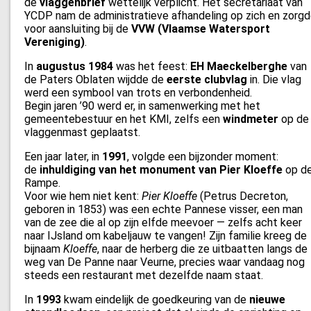
de
vlaggenbrief
wettelijk verplicht. Het secretariaat van
YCDP nam de administratieve afhandeling op zich en zorg
voor aansluiting bij de
VVW (Vlaamse Watersport
Vereniging)
.
In
augustus 1984
was het feest:
EH Maeckelberghe
van
de Paters Oblaten wijdde de
eerste clubvlag
in. Die vlag
werd een symbool van trots en verbondenheid.
Begin jaren ’90 werd er, in samenwerking met het
gemeentebestuur en het KMI, zelfs een
windmeter
op de
vlaggenmast geplaatst.
Een jaar later, in
1991
, volgde een bijzonder moment:
de
inhuldiging van het monument van Pier Kloeffe
op d
Rampe.
Voor wie hem niet kent:
Pier Kloeffe
(Petrus Decreton,
geboren in 1853) was een echte Pannese visser, een man
van de zee die al op zijn elfde meevoer — zelfs acht keer
naar IJsland om kabeljauw te vangen! Zijn familie kreeg de
bijnaam
Kloeffe
, naar de herberg die ze uitbaatten langs de
weg van De Panne naar Veurne, precies waar vandaag nog
steeds een restaurant met dezelfde naam staat.
In
1993
kwam eindelijk de goedkeuring van de
nieuwe