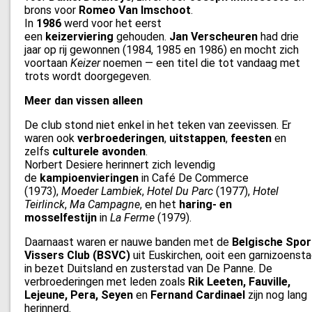
brons voor
Romeo Van Imschoot
.
In
1986
werd voor het eerst
een
keizerviering
gehouden.
Jan Verscheuren
had drie
jaar op rij gewonnen (1984, 1985 en 1986) en mocht zich
voortaan
Keizer
noemen — een titel die tot vandaag met
trots wordt doorgegeven.
Meer dan vissen alleen
De club stond niet enkel in het teken van zeevissen. Er
waren ook
verbroederingen
,
uitstappen
,
feesten
en
zelfs
culturele avonden
.
Norbert Desiere herinnert zich levendig
de
kampioenvieringen
in Café De Commerce
(1973),
Moeder Lambiek
,
Hotel Du Parc
(1977),
Hotel
Teirlinck
,
Ma Campagne
, en het
haring- en
mosselfestijn
in
La Ferme
(1979).
Daarnaast waren er nauwe banden met de
Belgische Spor
Vissers Club (BSVC)
uit Euskirchen, ooit een garnizoenst
in bezet Duitsland en zusterstad van De Panne. De
verbroederingen met leden zoals
Rik Leeten, Fauville,
Lejeune, Pera, Seyen
en
Fernand Cardinael
zijn nog lang
herinnerd.